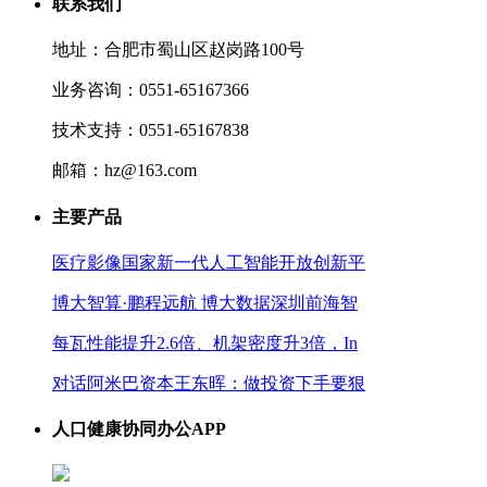
联系我们
地址：合肥市蜀山区赵岗路100号
业务咨询：0551-65167366
技术支持：0551-65167838
邮箱：hz@163.com
主要产品
医疗影像国家新一代人工智能开放创新平
博大智算·鹏程远航 博大数据深圳前海智
每瓦性能提升2.6倍、机架密度升3倍，In
对话阿米巴资本王东晖：做投资下手要狠
人口健康协同办公APP