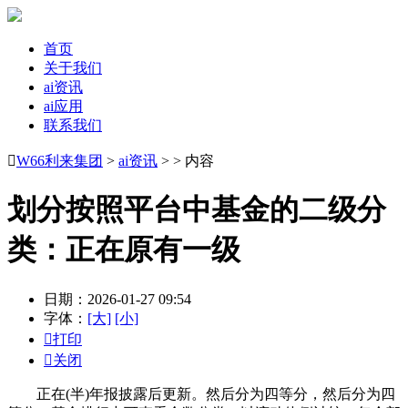
首页
关于我们
ai资讯
ai应用
联系我们

W66利来集团
>
ai资讯
> > 内容
划分按照平台中基金的二级分
类：正在原有一级
日期：2026-01-27 09:54
字体：
[大]
[小]

打印

关闭
正在(半)年报披露后更新。然后分为四等分，然后分为四