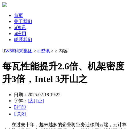
首页
关于我们
ai资讯
ai应用
联系我们

W66利来集团
>
ai资讯
> > 内容
每瓦性能提升2.6倍、机架密度
升3倍，Intel 3开山之
日期：2025-02-18 19:22
字体：
[大]
[小]

打印

关闭
在过去十年，越来越多的企业将业务迁移到云端，云计算