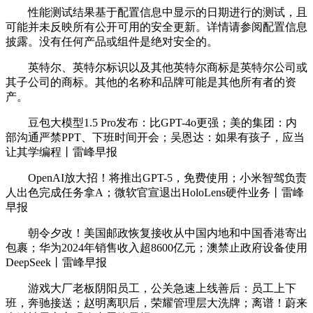
性能测试结果基于配置信息中显示的日期进行的测试，且
可能并未反映所有公开可用的安全更新。详情请参阅配置信息
披露。没有任何产品或组件是绝对安全的。
英特尔、英特尔标识以及其他英特尔商标是英特尔公司或
其子公司的商标。其他的名称和品牌可能是其他所有者的资
产。
豆包大模型1.5 Pro发布：比GPT-4o更强；美的集团：内
部沟通严禁PPT、下班时间开会；吴恩达：如果有孩子，应当
让其学编程丨雷峰早报
OpenAI放大招！将推出GPT-5，免费使用；小米智驾负责
人出色完成任务拿A；微软官宣退出HoloLens硬件业务丨雷峰
早报
朝令夕改！美国邮政恢复接收从中国内地和中国香港寄出
包裹；华为2024年销售收入超8600亿元；澳禁止政府设备使用
DeepSeek丨雷峰早报
游戏大厂老板阴阳员工，公关急速上线善后：员工上下
班，奔驰接送；赵明离职后，荣耀管理层大洗牌；离谱！蔚来