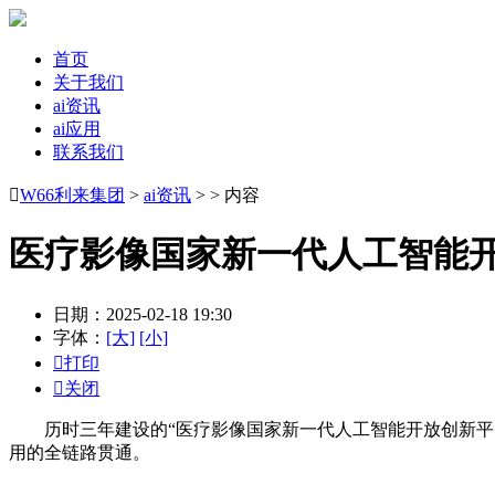
首页
关于我们
ai资讯
ai应用
联系我们

W66利来集团
>
ai资讯
> > 内容
医疗影像国家新一代人工智能
日期：2025-02-18 19:30
字体：
[大]
[小]

打印

关闭
历时三年建设的“医疗影像国家新一代人工智能开放创新平台”
用的全链路贯通。