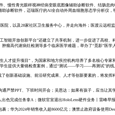
、慢性青光眼样视神经病变眼底图像辅助诊断软件、结肠息肉
诊断软件，迈瑞医疗的AI全自动外周血细胞形态学分析仪，明峰的
医院，以及28家社区卫生服务中心，并走向海外；医渡云远程监
智能开放创新平台”还建立了共享机制，进一步促进了高校、科研
肿瘤高代谢病灶检测等多个临床医学难题，举办了“觅影”医学人
人才提升项目”，为国家和地方疾控机构培养了多名核心专家和
学生提供大量镜检查案例，通过“测试——学习——再测试”的
了创新基础设施、前沿研究成果、人才等创新要素的，将发挥
内部沟通严禁PPT、下班时间开会；吴恩达：如果有孩子，应当让
出色完成任务拿A；微软官宣退出HoloLens硬件业务丨雷峰早
2024年销售收入超8600亿元；澳禁止政府设备使用Deep