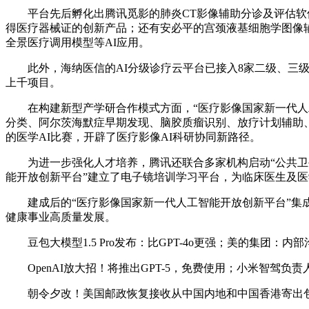
平台先后孵化出腾讯觅影的肺炎CT影像辅助分诊及评估软件
得医疗器械证的创新产品；还有安必平的宫颈液基细胞学图像辅助
全景医疗调用模型等AI应用。
此外，海纳医信的AI分级诊疗云平台已接入8家二级、三级
上千项目。
在构建新型产学研合作模式方面，“医疗影像国家新一代人工
分类、阿尔茨海默症早期发现、脑胶质瘤识别、放疗计划辅助、
的医学AI比赛，开辟了医疗影像AI科研协同新路径。
为进一步强化人才培养，腾讯还联合多家机构启动“公共卫生
能开放创新平台”建立了电子镜培训学习平台，为临床医生及医
建成后的“医疗影像国家新一代人工智能开放创新平台”集成
健康事业高质量发展。
豆包大模型1.5 Pro发布：比GPT-4o更强；美的集团：
OpenAI放大招！将推出GPT-5，免费使用；小米智驾负责人
朝令夕改！美国邮政恢复接收从中国内地和中国香港寄出包裹；华为