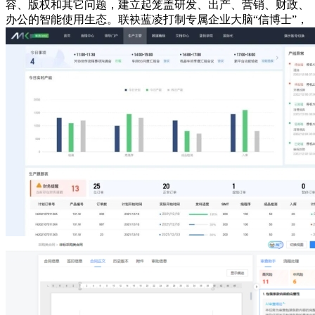
容、版权和其它问题，建立起笼盖研发、出产、营销、财政、
办公的智能使用生态。联袂蓝凌打制专属企业大脑“信博士”，