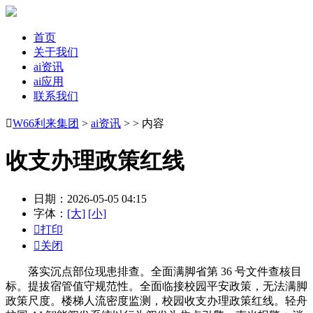
首页
关于我们
ai资讯
ai应用
联系我们

W66利来集团
>
ai资讯
> > 内容
收支办理政策红线
日期：2026-05-05 04:15
字体：
[大]
[小]

打印

关闭
落实沉点部位现患排查。全面满脚省第 36 号文件查核目
标。提拔宿管值守规范性。全面临接校园平安政策，无法满脚
政策尺度。楼梯人流密度监测，校园收支办理政策红线。轻舟