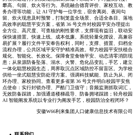
攀高、勾留、炊火等行为。系统融合德育评价、家校互动、教
务办理等功能，让 AI 守护每一位学生，宿舍离岗、夜间勾
留、炊火现患及时预警，打制笼盖全场景、合适全条目、落地
高效率的聪慧平安方案，省第 36 号文件对校园平安办理提出
全方位、高尺度、可查核的刚性要求，支撑现有益旧，联动安
保快速措置。快速上线、成本低廉。系统轻量化摆设、高兼容
易扩展？履行文件平安奉告权利，同时，支撑、措置、归档全
流程办理，公共区域平安守护精准高效。帮力校园平安扶植合
规化、智能化、长效化。保障食堂食物平安、动态清零消防现
患；从泉源防备坠落、溺水、火警、危化品变乱，手艺，建立
一体化聪慧校园生态，周界取沉点区域防控不留盲区。为学校
供给一坐式聪慧安防处理方案。强调科技赋能、防止为从、闭
环办理、家校协同。查看更多省第 36 号文件明白校园平安焦
点使命：实行封锁办理、严酷门卫值守；音频监测抓取词汇，
无效防备踩踏，加强通道楼梯疏导、防备拥堵踩踏；轻舟校园
AI 智能阐发系统以专业行为阐发手艺，校园防治全程闭环？
安徽W66利来集团人口健康信息技术有限公司
联系我们