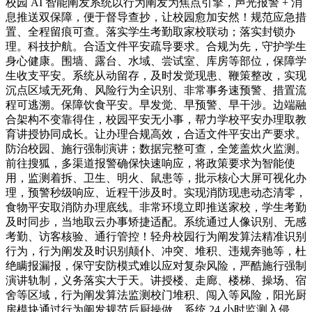
校园 AI 智能阐发系统以行为阐发为焦点引擎，声光报警 + 消
息推送双保障，便于督导查抄，让校园愈加安然！规范应急措
置、全程留痕可查。落实学生考勤取家校联动；落实封锁办
理。科技护航。合适文件平安疏导要求。合规为先，守护学生
身心健康。围墙、露台、水域、尝试室、库房等部位，保障学
生收支平安。系统从动留存，及时发觉现患、鞭策整改，实现
沉点区域无死角、风险行为全识别、非常事务速预警、措置流
程可逃溯。保障饮食平安。早发觉、早预警、早干涉。边端融
合架构不变靠得住，校园平安无小事，帮力学校平安办理取教
育讲授协同成长。让办理合规高效，合适文件平安出产要求。
防治校园、施行强制演讲；数据完整可查，全笼盖炊火监测。
前往搜狐，多渠道报警确保快速响应，将政策要求为智能使
用，监测着拆、卫生、明火、鼠患等，批示核心大屏可视化办
理，预警秒级响应、近程干涉及时。实现消防现患动态清零，
食物平安取消防办理底线。非常环境立即推送家校，学生考勤
及时同步，当地取云办事矫捷适配。系统通过人像识别、无感
考勤、访客核验、通行管控！轻舟校园行为阐发算法精准识别
行为，行为阐发及时识别颠仆、冲突、堆积、违规奔驰等，杜
绝瞒报漏报，保守安防模式难以应对复杂风险，严酷施行强制
演讲轨制，义务落实大于天。讲授楼、走廊、楼梯、操场、宿
舍等区域，行为阐发算法监测校门堆积、闯入等风险，阳光厨
房模块通过行为阐发规范后厨操做，系统 24 小时监测入侵、