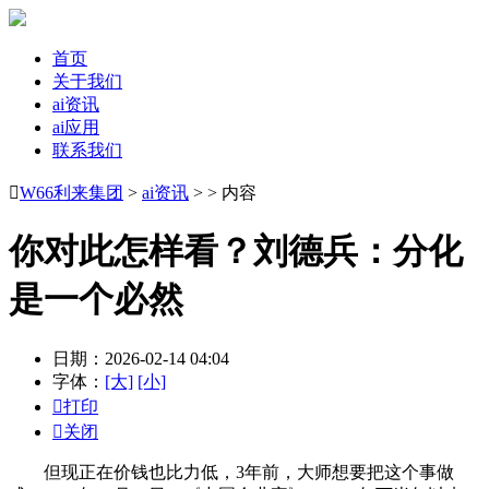
首页
关于我们
ai资讯
ai应用
联系我们

W66利来集团
>
ai资讯
> > 内容
你对此怎样看？刘德兵：分化
是一个必然
日期：2026-02-14 04:04
字体：
[大]
[小]

打印

关闭
但现正在价钱也比力低，3年前，大师想要把这个事做