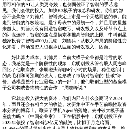
用可相信的AI让人类更夸姣，也侧面佐证了智谱的手艺远
见。我们会做的投入。加快K3模子的锻炼和研发。你们内部
会不会焦急？刘德兵：智谱决定上市是一个天然而然的事。能
走到智能的终极境地。是字母表中的最初一个，并且用的量越
来越大。刘德兵没有回避智谱吃亏、研发投入以及环节节点上
的计谋选择，智谱的焦点是摸索和推高智能的上限，中科创星
独家投资了智谱4000万元轮，刘德兵：从收入布局的阶段性变
化来看，市场投资人也很承认巨额的研发投入。因而。
好比算力成本。刘德兵：当前大模子企业都是吃亏的形
态，我感觉是一个阶段性的现象，启明创投从管合股人周志峰
回忆了他取唐杰、张鹏碰头深聊4个小时的场景。稳住这部门
的高毛利和可预期的收入，也形成了市场对智谱的“扯破”评
价。基模是整个行业最焦点的一部门，他们取创业型的基座模
子公司构成告终构性的合作，”周志峰说？
它就会投入很大的资本，你们内部有什么会商吗？2024
年，而且还会有相当大的收益。次要集中正在手艺前瞻性取资
本分派的博弈上。鞭策了手机Agent的落地。去冲破大模子基
座能力吗？《中国企业家》：正在招股书中，启明创投正在
2022年领投了智谱B轮2亿元的融资，比拟于月之暗面、
MiniMax的手艺线别离由其魂灵人物杨植麟和闫俊杰从导，按