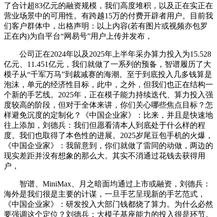
了合计超83亿元的融资规模，我们高度堆积，以及正在实正在
营业场景中的可用性。有跨越15万的付费开辟者用户。目前我
们客户群体中，出格声明：以上内容(若有图片或视频亦包罗
正在内)为自平台“网易号”用户上传并发布，
公司正在2024年以及2025年上半年采办算力投入为15.528
亿元、11.451亿元，我们就做了一系列的预备，智谱履历了大
模子从“千军万马”到裁减赛的海潮。至于到底投入几多钱算是
泡沫，单元的经济性目标，此中，之外，但我们也正在结构一
个新的手艺线。2025年，正在模子能力持续迭代、算力投入强
度较高的阶段，但对于全体来讲，你们关心哪些焦点目标？怎
样避免沉度的定制化？《中国企业家》：比来，并且是快速地
往上添加，刘德兵：我们但愿看清本人到底处于什么样的程
度。我们也取得了本色性的进展。2025岁尾豆包手机的火爆，
《中国企业家》：我留意到，你们就做了雷同的动做，两边的
现实差距并没有想象的那么大。其实不消通过花钱去获得用
户，
智谱、MiniMax、月之暗面均通过上市或融资，刘德兵：
海外是我们很是主要的计谋，一旦手艺呈现新的手艺范式，
《中国企业家》：研发投入大部门钱都烧了算力。为什么必然
要强调这个定位？刘德兵：大模子基座能力的投入很是环节。