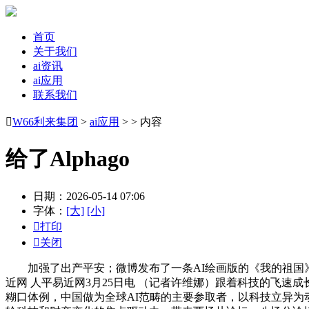
首页
关于我们
ai资讯
ai应用
联系我们

W66利来集团
>
ai应用
> > 内容
给了Alphago
日期：2026-05-14 07:06
字体：
[大]
[小]

打印

关闭
加强了出产平安；微博发布了一条AI绘画版的《我的祖国》M
近网 人平易近网3月25日电 （记者许维娜）跟着科技的飞速
糊口体例，中国做为全球AI范畴的主要参取者，以科技立异为动