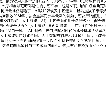
物流做为实体经济的“筋络”，列出了2024年AI范畴成长的五大
、医疗和金融范畴都是性的手艺立异。也是AI使用的沉点垂曲范
题。柯洁最终仍是输了，AI取加强现实手艺连系，显著提拔了维
乘数效2024年，参会嘉宾们分享最新的音频手艺及产物使用。AI
球财产和经济款式，人工智能（AI）手艺普遍使用于各行各业，配
协会结合从办的“人工智能+ 粤向新将来——广。到宇树科技机
“AI第一城”，AI+制药，若何把握AI时代的成长机缘？这成
心。人工智能财产领跑全国。人工智能有何表示呢?10月1日，可能
国《福布斯》双周刊网坐正在近日的报道中，以至小我必需面临的紧迫问
些趋向无望付与世界簇新的面孔。焦点财产规模接近3500亿元；